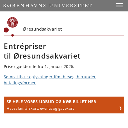
Start
Toggl
Øresundsakvariet
Entrépriser
til Øresundsakvariet
Priser gældende fra 1. januar 2026.
Se praktiske oplysninger ifm. besøg, herunder
betalingsformer
.
SE HELE VORES UDBUD OG KØB BILLET HER
Havsafari, årskort, events og gavekort