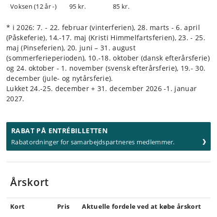
Voksen (12 år -)
95 kr.
85 kr.
* i 2026: 7. - 22. februar (vinterferien), 28. marts - 6. april
(Påskeferie), 14.-17. maj (Kristi Himmelfartsferien), 23. - 25.
maj (Pinseferien), 20. juni – 31. august
(sommerferieperioden), 10.-18. oktober (dansk efterårsferie)
og 24. oktober - 1. november (svensk efterårsferie), 19.- 30.
december (jule- og nytårsferie).
Lukket 24.-25. december + 31. december 2026 -1. januar
2027.
RABAT PÅ ENTRÉBILLETTEN
Rabatordninger for samarbejdspartneres medlemmer.
Årskort
Kort
Pris
Aktuelle fordele ved at købe årskort