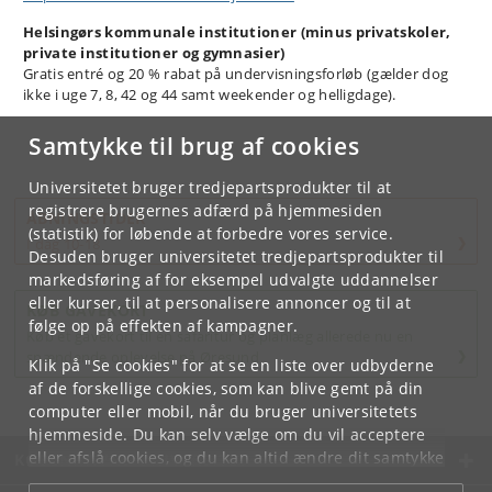
Helsingørs kommunale institutioner (minus privatskoler,
private institutioner og gymnasier)
Gratis entré og 20 % rabat på undervisningsforløb (gælder dog
ikke i uge 7, 8, 42 og 44 samt weekender og helligdage).
Samtykke til brug af cookies
Universitetet bruger tredjepartsprodukter til at
registrere brugernes adfærd på hjemmesiden
ÅBNINGSTIDER
(statistik) for løbende at forbedre vores service.
I dag 10-18
Desuden bruger universitetet tredjepartsprodukter til
markedsføring af for eksempel udvalgte uddannelser
eller kurser, til at personalisere annoncer og til at
KØB GAVEKORT
følge op på effekten af kampagner.
Køb et gavekort til en safaritur og planlæg allerede nu en
spændende oplevelse på Øresund
Klik på "Se cookies" for at se en liste over udbyderne
af de forskellige cookies, som kan blive gemt på din
computer eller mobil, når du bruger universitetets
hjemmeside. Du kan selv vælge om du vil acceptere
eller afslå cookies, og du kan altid ændre dit samtykke
KØBENHAVNS UNIVERSITET
under
Cookie- og privatlivspolitik
som du finder i