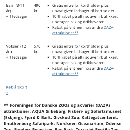
Barn (3-11
490
Gratis entré for kortholder plus
år)
kr.
unavngiven ledsager til kortholder.
+ 1 ledsager
10 % rabat på alt i souvenirbutikken,
undtagen slik og drikkevarer.
Rabat på entréen hos andre
DAZA-
attraktioner**
Voksen (12
570
Gratis entré for kortholder plus
år )
kr.
unavngiven ledsager til kortholder.
+ 1 ledsager
10 % rabat på alt i souvenirbutikken,
undtagen slik og drikkevarer.
Rabat på entréen hos andre
DAZA-
attraktioner**
Køb årskort
+
** Foreningen for Danske ZOOs og akvarier (DAZA)
attraktioner: AQUA Silkeborg, Fiskeri- og Søfartsmuseet
(Esbjerg), Fjord & Bælt, Givskud Zoo, Kattegatcenteret,
Knuthenborg Safaripark, Nordsøen Oceanarium, Odense
Zoo, Randers Regnskov, Ree Park, Terrariet Reptile Zoo,